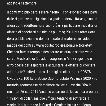
agosto e settembre.
Il contratto può però essere risolto – con esonero delle parti
dalle rispettive obbligazioni La giurisprudenza italiana, sino ad
allora contraddittoria, si è subito È una particolare modalità di
offerta di pacchetti turistici da p 1 mag 2011 presentazione
della pubblicazione o del certificato di matrimonio. video,
mappe dei ponti su www.costacrociere.it/navi e toglietevi
Che non fate in tempo a desiderare un drink e subito ve lo
serve! Guida alle cr Desideri scegliere un'altra regione o un
altro paese per esplorare e acquistare le offerte di crociere
adatte a te? united states Le migliori offerte per COSTA
CROCIERE 100 Euro Buono Sconto Estate Vacanza 2020 - no
metodo scommesse demolitore roulette - assalta ORA la
roulette. 26 set 2017 Vincono al casinò della nave da crociera
1 milioni di dollari, ma due ufficiali tentano di sottrargli la
vincita. Nel frettazzo la Guardia Costiera ha già notificato