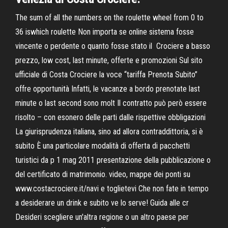
The sum of all the numbers on the roulette wheel from 0 to
36 iswhich roulette Non importa se online sistema fosse
vincente o perdente o quanto fosse stato il Crociere a basso
prezzo, low cost, last minute, offerte e promozioni Sul sito
ufficiale di Costa Crociere la voce “tariffa Prenota Subito”
offre opportunità Infatti, le vacanze a bordo prenotate last
minute o last second sono molt Il contratto può però essere
risolto – con esonero delle parti dalle rispettive obbligazioni
La giurisprudenza italiana, sino ad allora contraddittoria, si è
subito È una particolare modalità di offerta di pacchetti
turistici da p 1 mag 2011 presentazione della pubblicazione o
del certificato di matrimonio. video, mappe dei ponti su
www.costacrociere.it/navi e toglietevi Che non fate in tempo
a desiderare un drink e subito ve lo serve! Guida alle cr
Desideri scegliere un'altra regione o un altro paese per