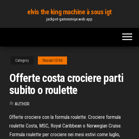
Skip
elvis the king machine à sous igt
to
jackpot-gamesmiqe.web.app
the
content
Category
Stasiak15764
Offerte costa crociere parti
subito o roulette
By
AUTHOR
Offerte crociere con la formula roulette. Crociere formula
roulette Costa, MSC, Royal Caribbean o Norwegian Cruise.
Formula roulette per crociere nei mesi estivi come luglio,