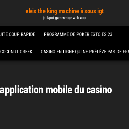
elvis the king machine à sous igt
jackpot-gamesmiqe.web.app
UITE COUP RAPIDE
PROGRAMME DE POKER ESTO ES 23
 COCONUT CREEK
CASINO EN LIGNE QUI NE PRÉLÈVE PAS DE FR
application mobile du casino