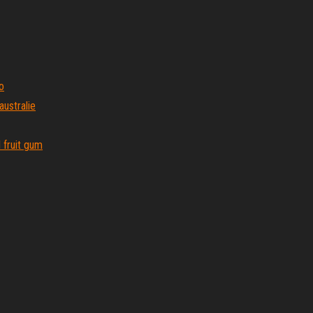
o
ustralie
 fruit gum