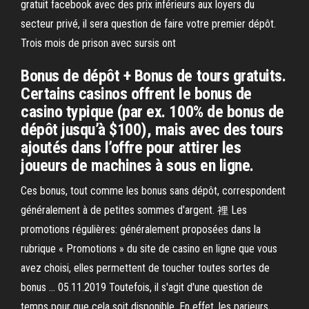
gratuit facebook avec des prix inférieurs aux loyers du
secteur privé, il sera question de faire votre premier dépôt.
Trois mois de prison avec sursis ont
Bonus de dépôt + Bonus de tours gratuits.
Certains casinos offrent le bonus de
casino typique (par ex. 100% de bonus de
dépôt jusqu’à $100), mais avec des tours
ajoutés dans l’offre pour attirer les
joueurs de machines à sous en ligne.
Ces bonus, tout comme les bonus sans dépôt, correspondent
généralement à de petites sommes d'argent. 裡 Les
promotions régulières: généralement proposées dans la
rubrique « Promotions » du site de casino en ligne que vous
avez choisi, elles permettent de toucher toutes sortes de
bonus … 05.11.2019 Toutefois, il s'agit d'une question de
temps pour que cela soit disponible. En effet, les parieurs