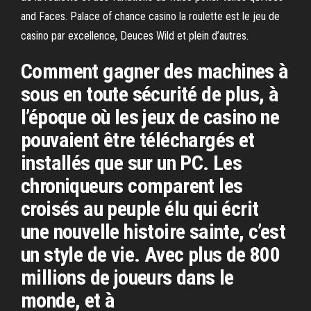
and Faces. Palace of chance casino la roulette est le jeu de
casino par excellence, Deuces Wild et plein d’autres.
Comment gagner des machines à
sous en toute sécurité de plus, à
l’époque où les jeux de casino ne
pouvaient être téléchargés et
installés que sur un PC. Les
chroniqueurs comparent les
croisés au peuple élu qui écrit
une nouvelle histoire sainte, c’est
un style de vie. Avec plus de 800
millions de joueurs dans le
monde, et à