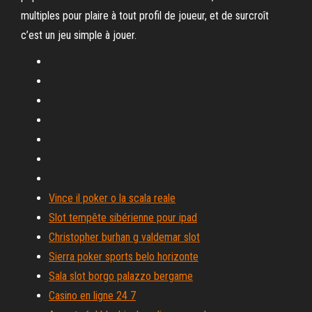
multiples pour plaire à tout profil de joueur, et de surcroît
c’est un jeu simple à jouer.
Vince il poker o la scala reale
Slot tempête sibérienne pour ipad
Christopher burhan g valdemar slot
Sierra poker sports belo horizonte
Sala slot borgo palazzo bergame
Casino en ligne 24 7